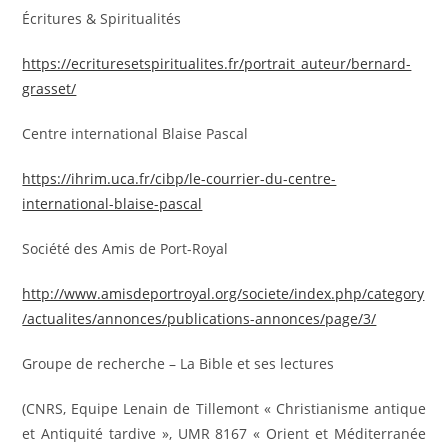
Écritures & Spiritualités
https://ecrituresetspiritualites.fr/portrait_auteur/bernard-
grasset/
Centre international Blaise Pascal
https://ihrim.uca.fr/cibp/le-courrier-du-centre-
international-blaise-pascal
Société des Amis de Port-Royal
http://www.amisdeportroyal.org/societe/index.php/category
/actualites/annonces/publications-annonces/page/3/
Groupe de recherche – La Bible et ses lectures
(CNRS, Equipe Lenain de Tillemont « Christianisme antique
et Antiquité tardive », UMR 8167 « Orient et Méditerranée