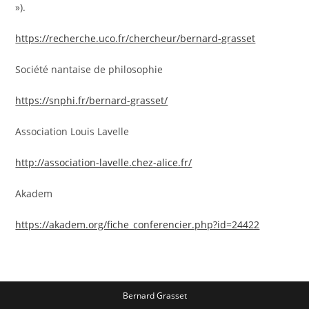
»).
https://recherche.uco.fr/chercheur/bernard-grasset
Société nantaise de philosophie
https://snphi.fr/bernard-grasset/
Association Louis Lavelle
http://association-lavelle.chez-alice.fr/
Akadem
https://akadem.org/fiche_conferencier.php?id=24422
Bernard Grasset